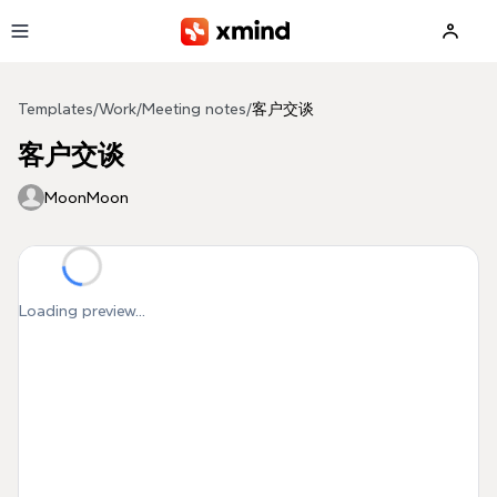
Skip to main content
Templates
/
Work
/
Meeting notes
/
客户交谈
客户交谈
MoonMoon
Loading preview...