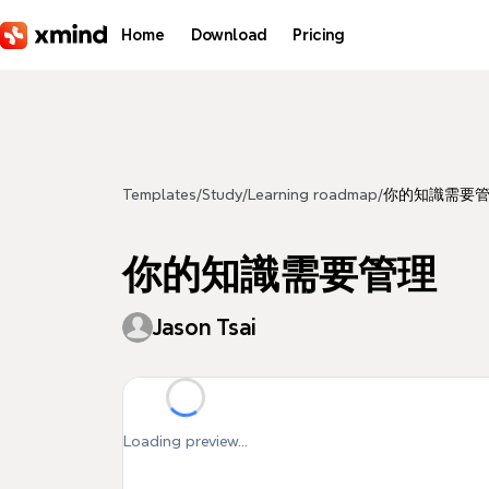
Skip to main content
Home
Download
Pricing
Templates
/
Study
/
Learning roadmap
/
你的知識需要
你的知識需要管理
Jason Tsai
Loading preview...