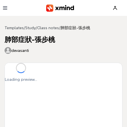
Skip to main content
Templates
/
Study
/
Class notes
/
肺部症狀-張步桃
肺部症狀-張步桃
devasanti
Loading preview...