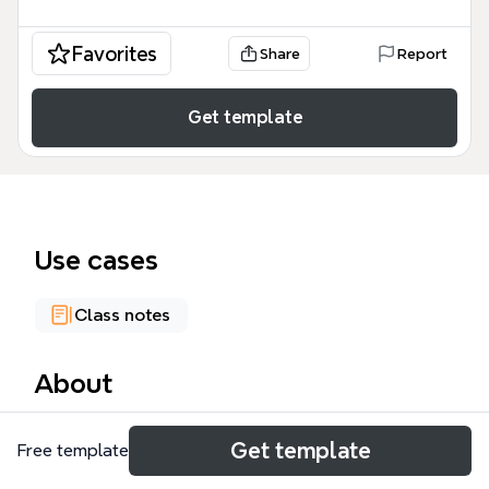
Favorites
Share
Report
Get template
Use cases
Class notes
About
張步桃醫師的「肺部症狀」中醫思維導圖，涵蓋氣胸、
Get template
Free template
哮喘、肺臟疾病等6大主題，共113個節點。模板以「氣
胸」為首，詳述感冒、心臟病變及針灸引發的原因，並