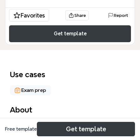
Favorites
Share
Report
Get template
Use cases
Exam prep
About
Философская mind map «Проблема человека в
Get template
Free template
природе» содержит 71 узел и охватывает
ключевые концепции антропологии: от