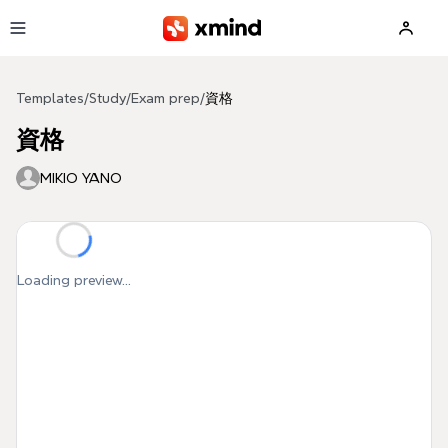
Skip to main content
Templates
/
Study
/
Exam prep
/
資格
資格
MIKIO YANO
Loading preview...