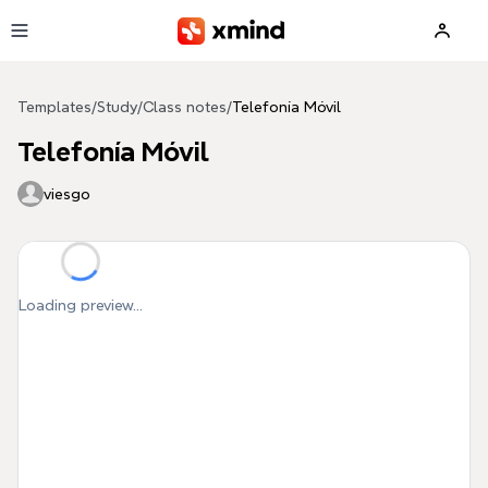
Skip to main content
Templates
/
Study
/
Class notes
/
Telefonía Móvil
Telefonía Móvil
viesgo
Loading preview...