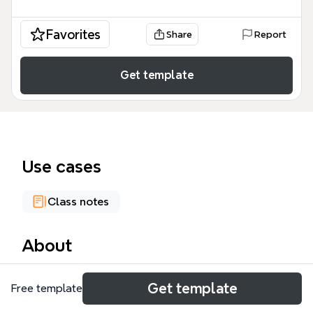
Favorites
Share
Report
Get template
Use cases
Class notes
About
La plantilla 'Telefonía Móvil' es un mapa mental
Get template
Free template
educativo que explica el funcionamiento de la
telefonía celular, cubriendo desde la transmisión