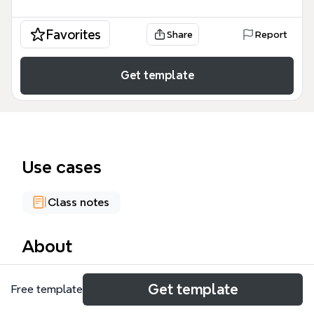
Favorites
Share
Report
Get template
Use cases
Class notes
About
El mapa mental 'Tecnología de los ordenadores'
Get template
Free template
explora la relación entre humanos y máquinas,
abarcando 48 nodos organizados en tres ramas