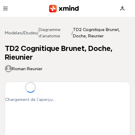
Aller au contenu principal
Diagramme
TD2 Cognitique Brunet,
Modèles
/
Études
/
/
d'anatomie
Doche, Rieunier
TD2 Cognitique Brunet, Doche,
Rieunier
Roman Rieunier
Chargement de l'aperçu...