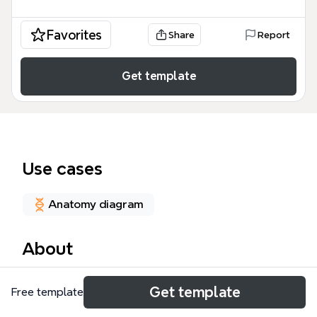
Favorites
Share
Report
Get template
Use cases
Anatomy diagram
About
Le système sensitif mind map est un outil
Get template
Free template
pédagogique structuré regroupant 144 nœuds
pour explorer l'anatomie et la physiologie des cinq