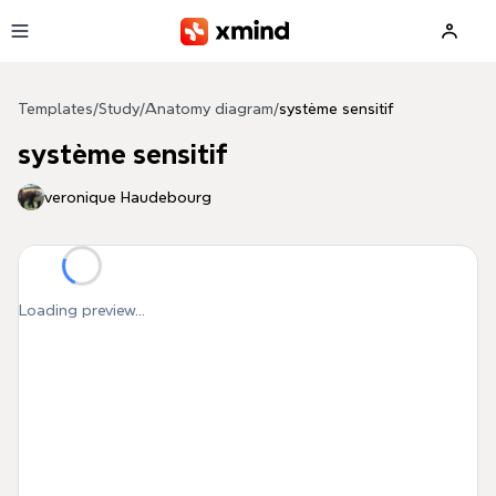
Skip to main content
Templates
/
Study
/
Anatomy diagram
/
système sensitif
système sensitif
veronique Haudebourg
Loading preview...