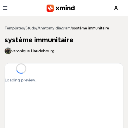
Skip to main content
Templates
/
Study
/
Anatomy diagram
/
système immunitaire
système immunitaire
veronique Haudebourg
Loading preview...