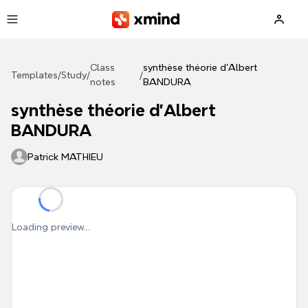
Skip to main content
Class
synthèse théorie d'Albert
Templates
/
Study
/
/
notes
BANDURA
synthèse théorie d'Albert
BANDURA
Patrick MATHIEU
Loading preview...