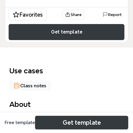
Favorites
Share
Report
Get template
Use cases
Class notes
About
Ce support de cours, conçu pour le master
Get template
Free template
informatique TIIR et IAGL de l'Université Lille 1,
explore en profondeur les mécanismes de support