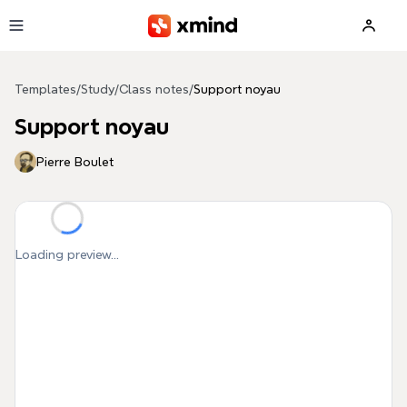
Skip to main content
Templates
/
Study
/
Class notes
/
Support noyau
Support noyau
Pierre Boulet
Loading preview...