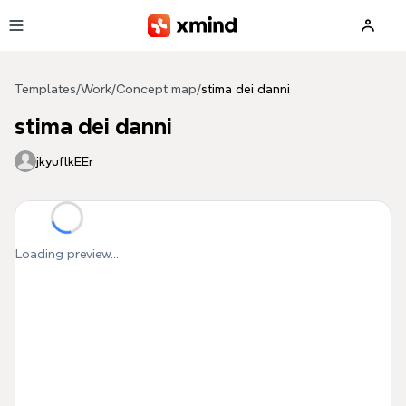
Skip to main content
Templates
/
Work
/
Concept map
/
stima dei danni
stima dei danni
jkyuflkEEr
Loading preview...