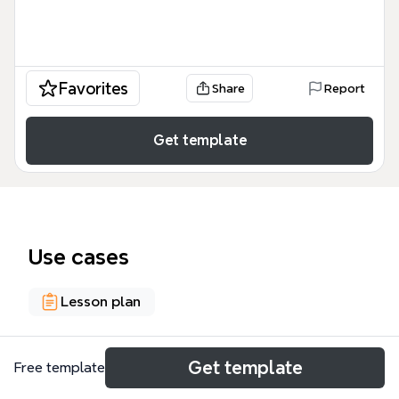
Favorites
Share
Report
Get template
Use cases
Lesson plan
About
Get template
Free template
Denna Xmind-mall, 'Sortera/ skapa mönster med