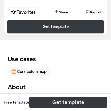
Favorites
Share
Report
Get template
Use cases
Curriculum map
About
Le mind map SOCLE COMMUN Palier 2, conçu pour
Get template
Free template
les enseignants et les élèves du cycle 3, couvre
l'intégralité des compétences du socle commun