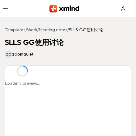
Skip to main content
Templates
/
Work
/
Meeting notes
/
SLLS GG使用讨论
SLLS GG使用讨论
zoomquiet
ZO
Loading preview...