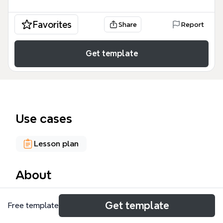
Favorites
Share
Report
Get template
Use cases
Lesson plan
About
Ce modèle de mind map, conçu par Bruno
Get template
Free template
Parmentier pour l'Institut de Formation Pédagogique
Nord Pas de Calais (novembre 2010), détaille 55