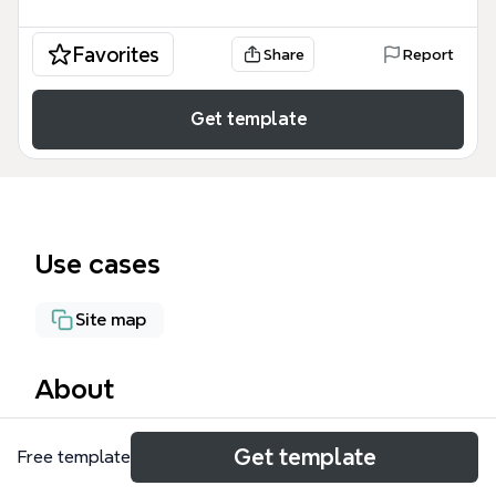
Favorites
Share
Report
Get template
Use cases
Site map
About
Il template 'Sito internet' di Xmind è una mappa
Get template
Free template
mentale progettata per web designer e sviluppatori
che vogliono pianificare la struttura di un sito web.