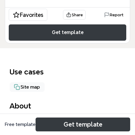
Favorites
Share
Report
Get template
Use cases
Site map
About
El mapa mental del Sitio Web F-AIR COLOMBIA
Get template
Free template
ofrece un desglose técnico y estructural exhaustivo
de la plataforma digital oficial de la Feria