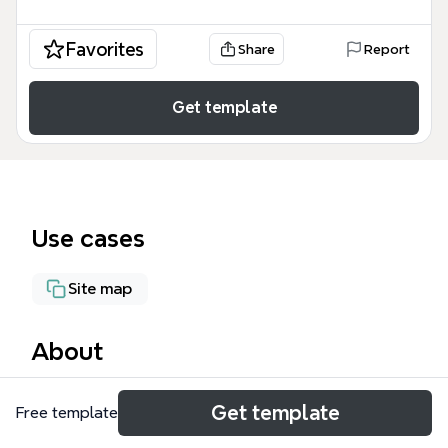
Favorites
Share
Report
Get template
Use cases
Site map
About
Ce modèle de mind map 'Site internet' couvre 59
Get template
Free template
nœuds répartis en 12 branches principales pour
planifier la création d'un site web complet. Il inclut