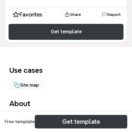
Favorites
Share
Report
Get template
Use cases
Site map
About
O template 'SITE CLUB FITNESS' é um mapa mental
Get template
Free template
completo para academias, cobrindo 50 nós
organizados em 9 seções principais. Ele inclui desde