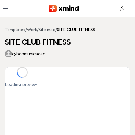
Skip to main content
Templates
/
Work
/
Site map
/
SITE CLUB FITNESS
SITE CLUB FITNESS
cybcomunicacao
Loading preview...