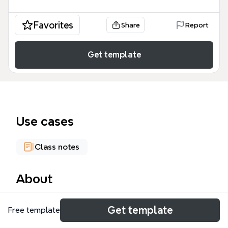
Favorites
Share
Report
Get template
Use cases
Class notes
About
El mapa mental de Sistemas Distribuidos cubre 80
Get template
Free template
nodos organizados en 6 ramas principales:
Introducción, Tecnologías, Software Distribuido,