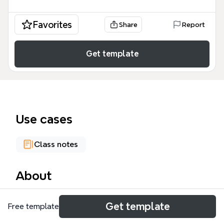
Favorites
Share
Report
Get template
Use cases
Class notes
About
El mapa mental 'Sistemas de Información' es una
Get template
Free template
plantilla educativa que cubre los fundamentos de
los sistemas de información, incluyendo 48 nodos