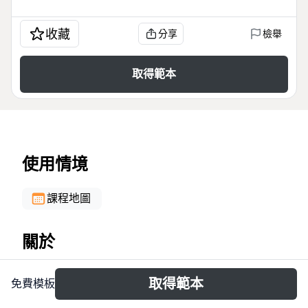
收藏
分享
檢舉
取得範本
使用情境
課程地圖
關於
El SISTEMA EDUCATIVO NACIONAL mind map
取得範本
免費模板
desglosa la estructura educativa argentina en 201
nodos, abarcando las leyes nacional y provincial