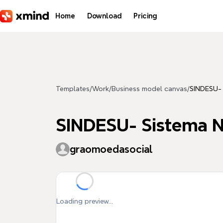
Skip to main content
Home
Download
Pricing
Templates
/
Work
/
Business model canvas
/
SINDESU- 
SINDESU- Sistema 
graomoedasocial
Loading preview...