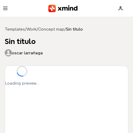
Skip to main content
Templates
/
Work
/
Concept map
/
Sin título
Sin título
oscar larrañaga
Loading preview...