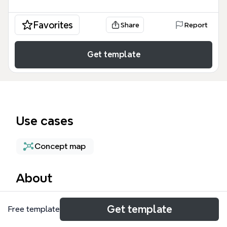
Favorites
Share
Report
Get template
Use cases
Concept map
About
Este mapa mental de FUNDAMENTOS TEORICOS DE
Get template
Free template
COMERCIO ELECTRONICO ofrece un desglose
exhaustivo de los pilares del e-commerce,