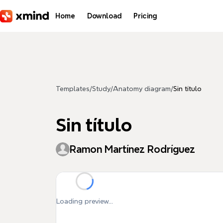
Skip to main content
Home
Download
Pricing
Templates
/
Study
/
Anatomy diagram
/
Sin título
Sin título
Ramon Martínez Rodríguez
Loading preview...