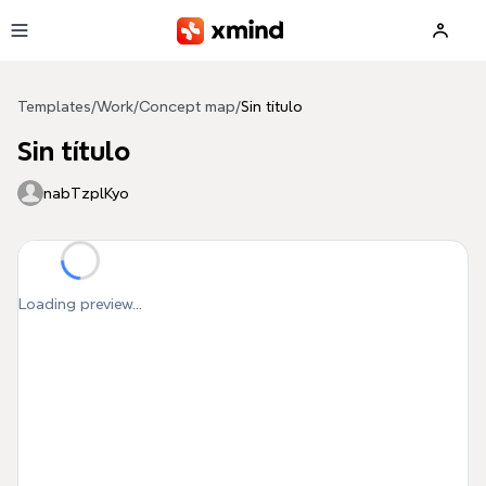
Skip to main content
Templates
/
Work
/
Concept map
/
Sin título
Sin título
nabTzplKyo
Loading preview...