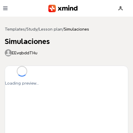
Skip to main content
Templates
/
Study
/
Lesson plan
/
Simulaciones
Simulaciones
EEvqbddTHu
Loading preview...