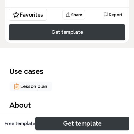
Favorites
Share
Report
Get template
Use cases
Lesson plan
About
Este Simulaciones mind map es una herramienta
Get template
Free template
educativa estructurada que desglosa el uso de
entornos virtuales en el aprendizaje, basándose en