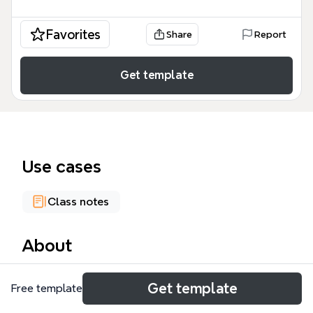
Favorites
Share
Report
Get template
Use cases
Class notes
About
El mapa mental 'Servicios de Internet' enumera 10
Get template
Free template
categorías principales de servicios digitales, desde
navegadores hasta grupos de noticias, con 29