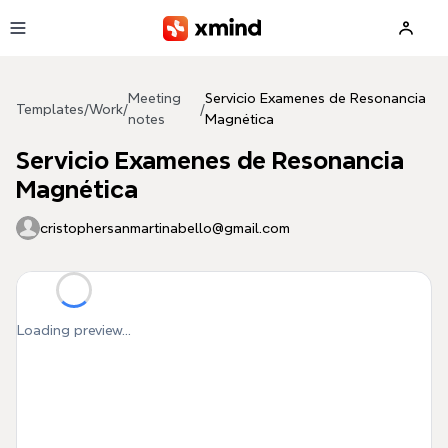
Skip to main content
Meeting
Servicio Examenes de Resonancia
Templates
/
Work
/
/
notes
Magnética
Servicio Examenes de Resonancia
Magnética
cristophersanmartinabello@gmail.com
Loading preview...