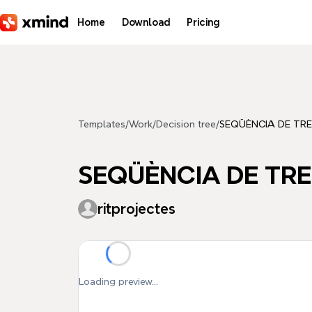
Skip to main content
Home
Download
Pricing
Templates
/
Work
/
Decision tree
/
SEQÜÈNCIA DE TR
SEQÜÈNCIA DE TR
ritprojectes
Loading preview...