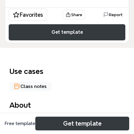
Favorites
Share
Report
Get template
Use cases
Class notes
About
Questa Pedagogia Sperimentale mind map è uno
Get template
Free template
strumento accademico essenziale per studenti e
ricercatori che desiderano padroneggiare i