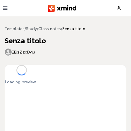
Skip to main content
Templates
/
Study
/
Class notes
/
Senza titolo
Senza titolo
EEjzZzxDgu
Loading preview...