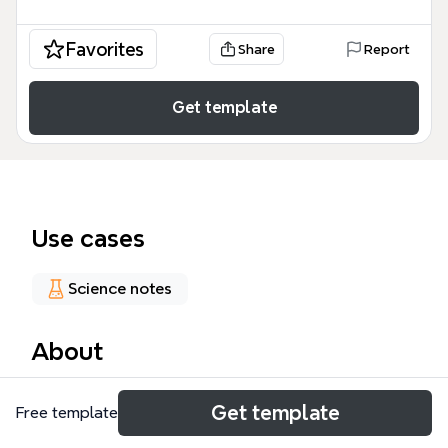
Favorites
Share
Report
Get template
Use cases
Science notes
About
Il Circuito elettrico mind map è uno strumento
Get template
Free template
didattico e tecnico essenziale per studenti di
ingegneria e fisica, progettato per schematizzare i