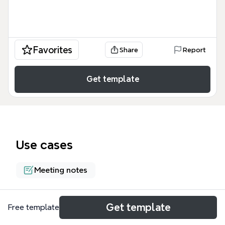
Favorites
Share
Report
Get template
Use cases
Meeting notes
About
Get template
Free template
Este seminário sobre bens públicos em comunidade