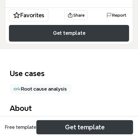
Favorites
Share
Report
Get template
Use cases
Root cause analysis
About
Le template 'Securité Canyon' est une base de
Get template
Free template
données structurée dédiée à la sécurité dans les
canyons, comprenant 164 nœuds répartis en 10