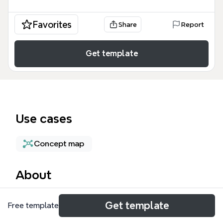
Favorites
Share
Report
Get template
Use cases
Concept map
About
Este sector hacendario mind map ofrece un análisis
Get template
Free template
exhaustivo de las 22 instituciones clave que
conforman la estructura financiera y fiscal de