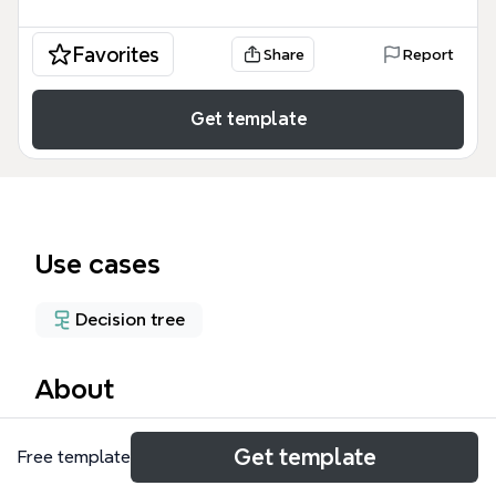
Favorites
Share
Report
Get template
Use cases
Decision tree
About
Die Sechs Denkhüte Mindmap nach Edward de Bono
Get template
Free template
bietet eine strukturierte Methode für klares und
effektives Denken. Diese Vorlage umfasst sechs