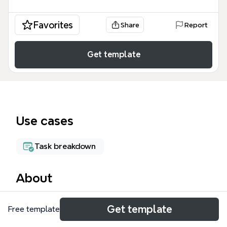
Favorites
Share
Report
Get template
Use cases
Task breakdown
About
SATIŞ YÖNETİCİSİ mind map şablonu, satış
Get template
Free template
yöneticilerinin günlük iş yüklerini, ajandalarını, iş yeri
kurallarını, iş tanımlarını ve iş geliştirme faaliyetlerini