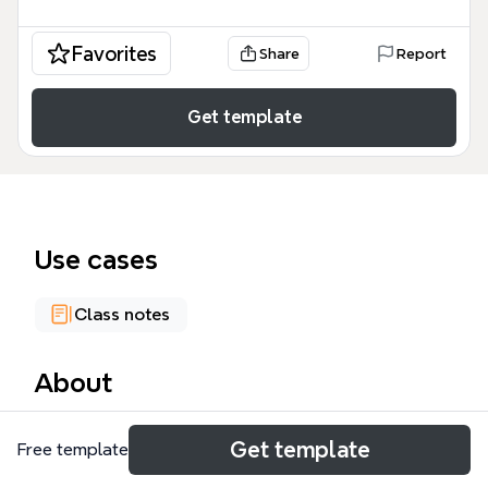
Favorites
Share
Report
Get template
Use cases
Class notes
About
Este mapa mental sobre Santo Agostinho, ideal
Get template
Free template
para estudantes de filosofia, teologia e história,
cobre sua biografia, influências, principais obras e