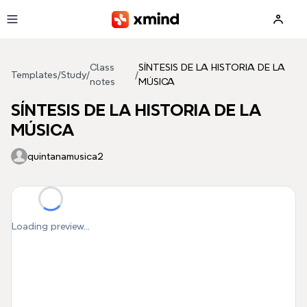
Skip to main content
Class
SÍNTESIS DE LA HISTORIA DE LA
Templates
/
Study
/
/
notes
MÚSICA
SÍNTESIS DE LA HISTORIA DE LA
MÚSICA
quintanamusica2
Loading preview...