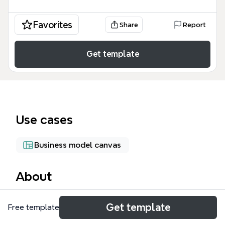
Favorites
Share
Report
Get template
Use cases
Business model canvas
About
Le mind map Ryméa prospective, conçu par l'équipe
Get template
Free template
de l'école de musique Ryméa, couvre 137 nœuds
répartis en 6 branches principales : pédagogie,