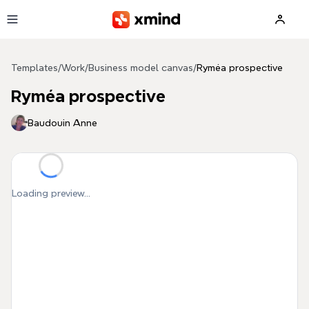
Skip to main content
Templates
/
Work
/
Business model canvas
/
Ryméa prospective
Ryméa prospective
Baudouin Anne
Loading preview...