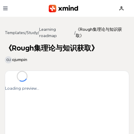
Skip to main content
Learning
《Rough集理论与知识获
Templates
/
Study
/
/
roadmap
取》
《Rough集理论与知识获取》
ojumpin
OJ
Loading preview...