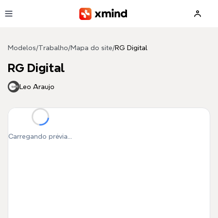
Pular para o conteúdo principal
Modelos
/
Trabalho
/
Mapa do site
/
RG Digital
RG Digital
Leo Araujo
Carregando prévia...