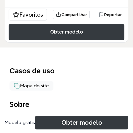
Favoritos
Compartilhar
Reportar
Obter modelo
Casos de uso
Mapa do site
Sobre
O template 'RG Digital' é um mapa mental de 33 nós
Obter modelo
Modelo grátis
que guia o usuário pelas etapas de cadastro,
gerenciamento e segurança do RG Digital, incluindo