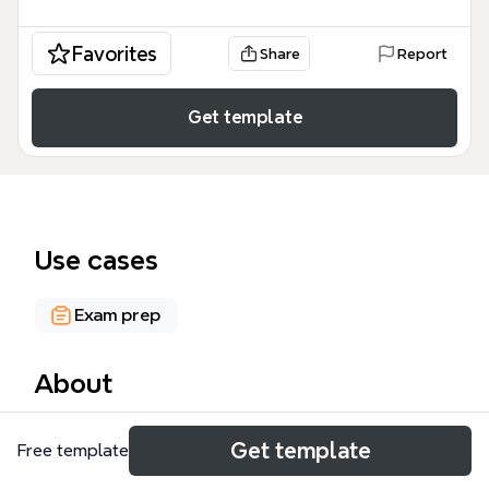
Favorites
Share
Report
Get template
Use cases
Exam prep
About
La Revolución de 1868, conocida como la Gloriosa,
Get template
Free template
marcó el fin del reinado de Isabel II y del liberalismo
moderado, dando paso al Sexenio Democrático.