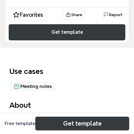
Favorites
Share
Report
Get template
Use cases
Meeting notes
About
O template 'Reuniões Produtivas' é um guia
Get template
Free template
completo com 131 nós para transformar encontros
corporativos em momentos eficientes. Ele aborda