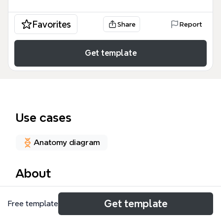
Favorites
Share
Report
Get template
Use cases
Anatomy diagram
About
Este Reumato e Ortope mind map template oferece
Get template
Free template
uma visão clínica detalhada sobre a Doença de
Paget, um distúrbio localizado do remodelamento