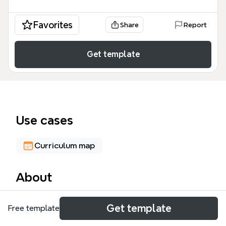
Favorites
Share
Report
Get template
Use cases
Curriculum map
About
Ce portail de ressources Web, conçu par Mme
Get template
Free template
Henry du Collège Anceau de Garlande (Roissy en
Brie) en septembre 2013, rassemble 74 liens