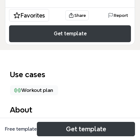
Favorites
Share
Report
Get template
Use cases
Workout plan
About
La plantilla 'RESISTENCIA' es un mapa mental de 48
Get template
Free template
nodos diseñado para deportistas, entrenadores y
estudiantes de educación física que desean