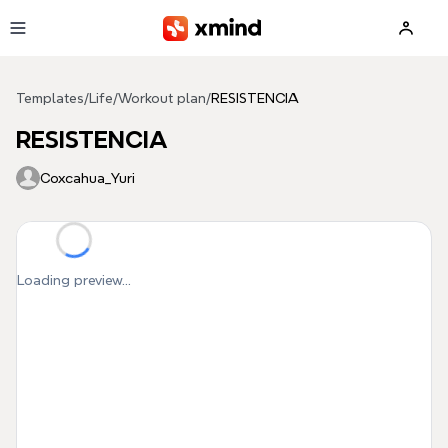
Skip to main content
Templates
/
Life
/
Workout plan
/
RESISTENCIA
RESISTENCIA
Coxcahua_Yuri
Loading preview...