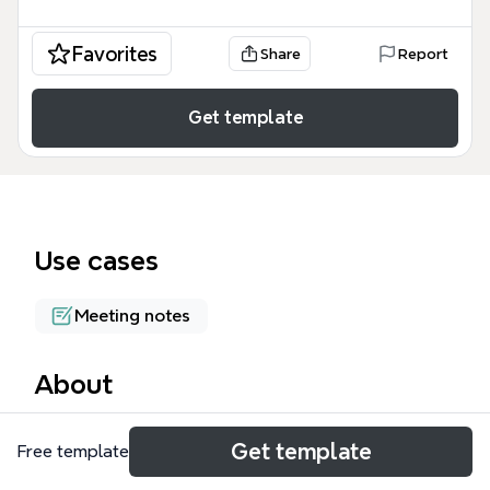
Favorites
Share
Report
Get template
Use cases
Meeting notes
About
Le modèle de mind map « Rencontre » de Xmind est
Get template
Free template
un agenda structuré pour planifier et animer des
réunions professionnelles. Il couvre 5 sections